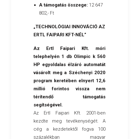
A támogatás összege:
12 647
802,- Ft
„TECHNOLÓGIAI INNOVÁCIÓ AZ
ERTL FAIPARI KFT-NÉL”
Az Ertl Faipari Kft. móri
telephelyén 1 db Olimpic k 560
HP egyoldalas élzáró automatát
vásárolt meg a Széchenyi 2020
program keretében elnyert 12,6
millió forintos vissza nem
térítendő támogatás
segítségével.
Az Ertl Faipari Kft. 2001-ben
kezdte meg tevékenységét. A
cég a kezdetektől fogva 100
százalékban magyar