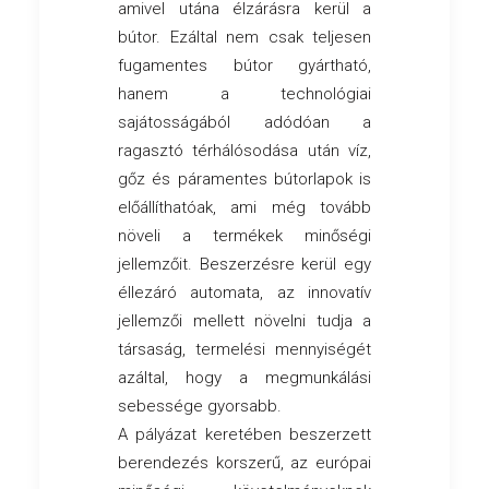
amivel utána élzárásra kerül a
bútor. Ezáltal nem csak teljesen
fugamentes bútor gyártható,
hanem a technológiai
sajátosságából adódóan a
ragasztó térhálósodása után víz,
gőz és páramentes bútorlapok is
előállíthatóak, ami még tovább
növeli a termékek minőségi
jellemzőit. Beszerzésre kerül egy
éllezáró automata, az innovatív
jellemzői mellett növelni tudja a
társaság, termelési mennyiségét
azáltal, hogy a megmunkálási
sebessége gyorsabb.
A pályázat keretében beszerzett
berendezés korszerű, az európai