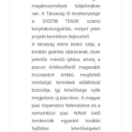
magánszemélyek tulajdonában
van. A Társaság fő tevékenysége
a 3102’08 TEÁOR számú
konyhabútorgyártás, melyet jelen
projekt keretében fejlesztett.
A társaság elérni kívánt célja, a
korábbi gyártási eljárásának, olyan
jelentős méretű újítása, amely, a
piacon értékesíthető magasabb
hozzáadott értékű, megfelelő
minőségű termékek előállítását
biztosítja, így lehetősége nyílik
megjelenni új piacokon. A magyar
piac folyamatos fellendülése és a
nemzetközi piac felfelé ívelő
tendenciák egyaránt további
fejlődési lehetőségeket