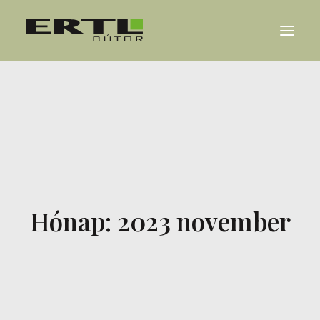
RÓLUNK
REFERENCIÁK
KARRIER
HÍREK
Hónap: 2023 november
KAPCSOLAT