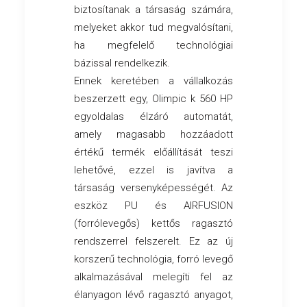
biztosítanak a társaság számára,
melyeket akkor tud megvalósítani,
ha megfelelő technológiai
bázissal rendelkezik.
Ennek keretében a vállalkozás
beszerzett egy, Olimpic k 560 HP
egyoldalas élzáró automatát,
amely magasabb hozzáadott
értékű termék előállítását teszi
lehetővé, ezzel is javítva a
társaság versenyképességét. Az
eszköz PU és AIRFUSION
(forrólevegős) kettős ragasztó
rendszerrel felszerelt. Ez az új
korszerű technológia, forró levegő
alkalmazásával melegíti fel az
élanyagon lévő ragasztó anyagot,