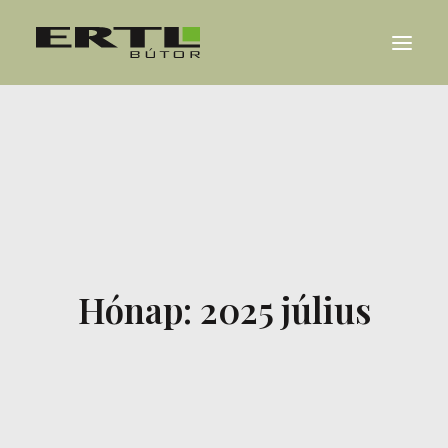
RÓLUNK
REFERENCIÁK
KARRIER
HÍREK
Hónap: 2025 július
KAPCSOLAT