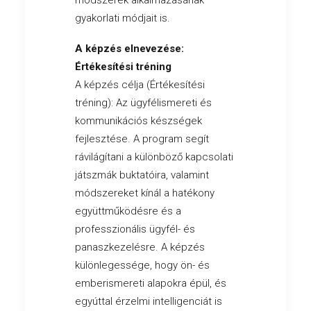
módszerek alkalmazásának
gyakorlati módjait is.
A képzés elnevezése:
Értékesítési tréning
A képzés célja (Értékesítési
tréning): Az ügyfélismereti és
kommunikációs készségek
fejlesztése. A program segít
rávilágítani a különböző kapcsolati
játszmák buktatóira, valamint
módszereket kínál a hatékony
együttműködésre és a
professzionális ügyfél- és
panaszkezelésre. A képzés
különlegessége, hogy ön- és
emberismereti alapokra épül, és
egyúttal érzelmi intelligenciát is