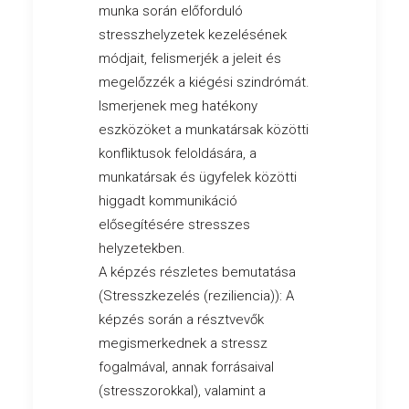
munka során előforduló
stresszhelyzetek kezelésének
módjait, felismerjék a jeleit és
megelőzzék a kiégési szindrómát.
Ismerjenek meg hatékony
eszközöket a munkatársak közötti
konfliktusok feloldására, a
munkatársak és ügyfelek közötti
higgadt kommunikáció
elősegítésére stresszes
helyzetekben.
A képzés részletes bemutatása
(Stresszkezelés (reziliencia)): A
képzés során a résztvevők
megismerkednek a stressz
fogalmával, annak forrásaival
(stresszorokkal), valamint a