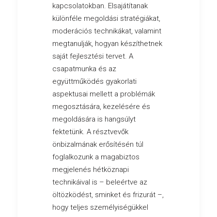
kapcsolatokban. Elsajátítanak
különféle megoldási stratégiákat,
moderációs technikákat, valamint
megtanulják, hogyan készíthetnek
saját fejlesztési tervet. A
csapatmunka és az
együttműködés gyakorlati
aspektusai mellett a problémák
megosztására, kezelésére és
megoldására is hangsúlyt
fektetünk. A résztvevők
önbizalmának erősítésén túl
foglalkozunk a magabiztos
megjelenés hétköznapi
technikáival is – beleértve az
öltözködést, sminket és frizurát –,
hogy teljes személyiségükkel