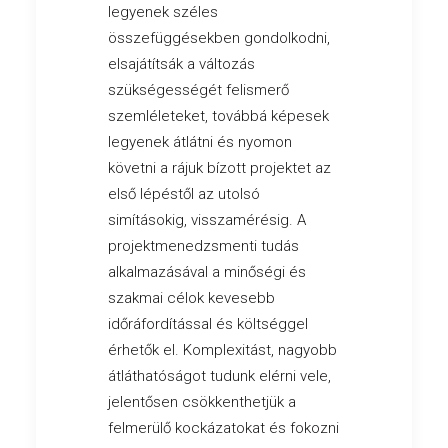
legyenek széles
összefüggésekben gondolkodni,
elsajátítsák a változás
szükségességét felismerő
szemléleteket, továbbá képesek
legyenek átlátni és nyomon
követni a rájuk bízott projektet az
első lépéstől az utolsó
simításokig, visszamérésig. A
projektmenedzsmenti tudás
alkalmazásával a minőségi és
szakmai célok kevesebb
időráfordítással és költséggel
érhetők el. Komplexitást, nagyobb
átláthatóságot tudunk elérni vele,
jelentősen csökkenthetjük a
felmerülő kockázatokat és fokozni