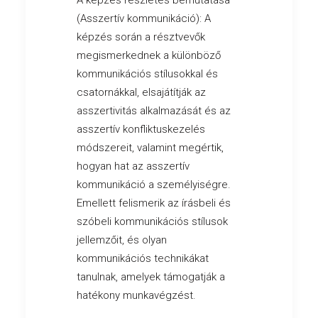
A képzés részletes bemutatása
(Asszertív kommunikáció): A
képzés során a résztvevők
megismerkednek a különböző
kommunikációs stílusokkal és
csatornákkal, elsajátítják az
asszertivitás alkalmazását és az
asszertív konfliktuskezelés
módszereit, valamint megértik,
hogyan hat az asszertív
kommunikáció a személyiségre.
Emellett felismerik az írásbeli és
szóbeli kommunikációs stílusok
jellemzőit, és olyan
kommunikációs technikákat
tanulnak, amelyek támogatják a
hatékony munkavégzést.