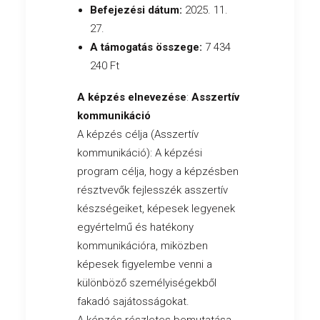
Befejezési dátum:
2025. 11.
27.
A támogatás összege:
7 434
240 Ft
A képzés elnevezése
:
Asszertív
kommunikáció
A képzés célja (Asszertív
kommunikáció): A képzési
program célja, hogy a képzésben
résztvevők fejlesszék asszertív
készségeiket, képesek legyenek
egyértelmű és hatékony
kommunikációra, miközben
képesek figyelembe venni a
különböző személyiségekből
fakadó sajátosságokat.