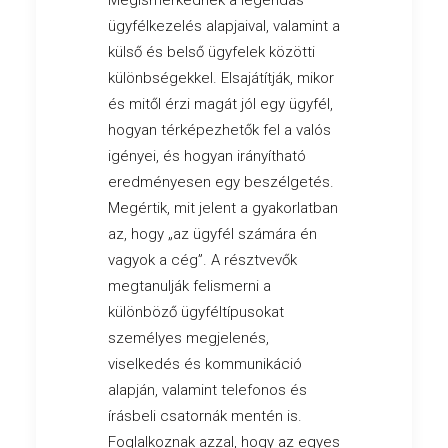
Megismerkednek a legendás
ügyfélkezelés alapjaival, valamint a
külső és belső ügyfelek közötti
különbségekkel. Elsajátítják, mikor
és mitől érzi magát jól egy ügyfél,
hogyan térképezhetők fel a valós
igényei, és hogyan irányítható
eredményesen egy beszélgetés.
Megértik, mit jelent a gyakorlatban
az, hogy „az ügyfél számára én
vagyok a cég”. A résztvevők
megtanulják felismerni a
különböző ügyféltípusokat
személyes megjelenés,
viselkedés és kommunikáció
alapján, valamint telefonos és
írásbeli csatornák mentén is.
Foglalkoznak azzal, hogy az egyes