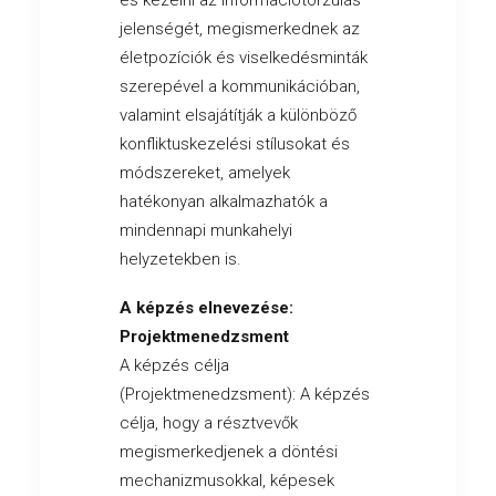
és kezelni az információtorzulás
jelenségét, megismerkednek az
életpozíciók és viselkedésminták
szerepével a kommunikációban,
valamint elsajátítják a különböző
konfliktuskezelési stílusokat és
módszereket, amelyek
hatékonyan alkalmazhatók a
mindennapi munkahelyi
helyzetekben is.
A képzés elnevezése:
Projektmenedzsment
A képzés célja
(Projektmenedzsment): A képzés
célja, hogy a résztvevők
megismerkedjenek a döntési
mechanizmusokkal, képesek