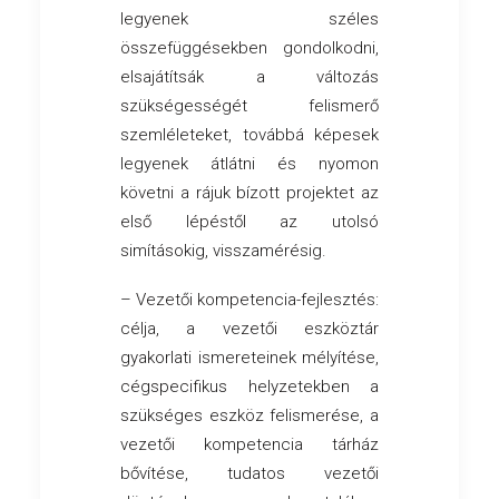
legyenek széles
összefüggésekben gondolkodni,
elsajátítsák a változás
szükségességét felismerő
szemléleteket, továbbá képesek
legyenek átlátni és nyomon
követni a rájuk bízott projektet az
első lépéstől az utolsó
simításokig, visszamérésig.
– Vezetői kompetencia-fejlesztés:
célja, a vezetői eszköztár
gyakorlati ismereteinek mélyítése,
cégspecifikus helyzetekben a
szükséges eszköz felismerése, a
vezetői kompetencia tárház
bővítése, tudatos vezetői