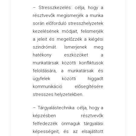
– Stresszkezelés: célja, hogy a
résztvevők megismerjék a munka
során előforduló stresszhelyzetek
kezelésének módjait, felismerjék
a jeleit és megelőzzék a kiégési
szindrómát. Ismerjenek meg
hatékony eszközöket a
munkatársak közötti konfliktusok
feloldására, a munkatársak és
ügyfelek közötti higgadt
kommunikáció elősegítésére
stresszes helyzetekben.
– Tárgyalástechnika: célja, hogy a
képzésben résztvevők
felfedezzék önmaguk tárgyalási
képességeit, és az elsajátított