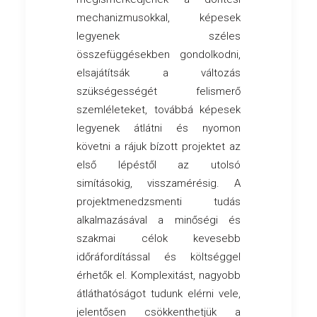
mechanizmusokkal, képesek
legyenek széles
összefüggésekben gondolkodni,
elsajátítsák a változás
szükségességét felismerő
szemléleteket, továbbá képesek
legyenek átlátni és nyomon
követni a rájuk bízott projektet az
első lépéstől az utolsó
simításokig, visszamérésig. A
projektmenedzsmenti tudás
alkalmazásával a minőségi és
szakmai célok kevesebb
időráfordítással és költséggel
érhetők el. Komplexitást, nagyobb
átláthatóságot tudunk elérni vele,
jelentősen csökkenthetjük a