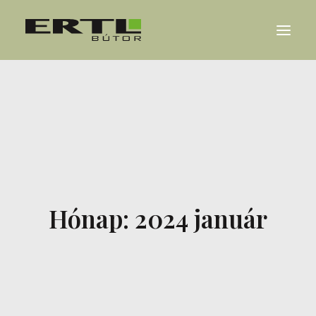
RÓLUNK
REFERENCIÁK
KARRIER
HÍREK
Hónap: 2024 január
KAPCSOLAT