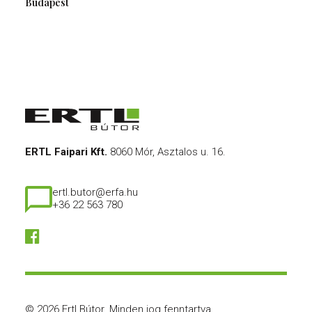
Budapest
ERTL Faipari Kft.
8060 Mór, Asztalos u. 16.
ertl.butor@erfa.hu
+36 22 563 780
© 2026 Ertl Bútor.
Minden jog fenntartva