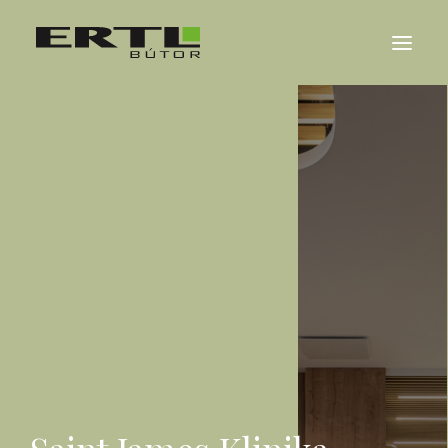
RÓLUNK
REFERENCIÁK
KARRIER
HÍREK
KAPCSOLAT
ENGLISH
DEUTSCH