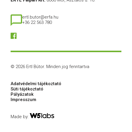
ERTL Faipari Kft.
8060 Mór, Asztalos u. 16.
ertl.butor@erfa.hu
+36 22 563 780
© 2026 Ertl Bútor.
Minden jog fenntartva
Adatvédelmi tájékoztató
Süti tájékoztató
Pályázatok
Impresszum
Made by: