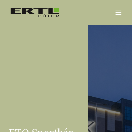
RÓLUNK
REFERENCIÁK
KARRIER
HÍREK
KAPCSOLAT
ENGLISH
DEUTSCH