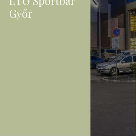
ETO Sportbár
Győr