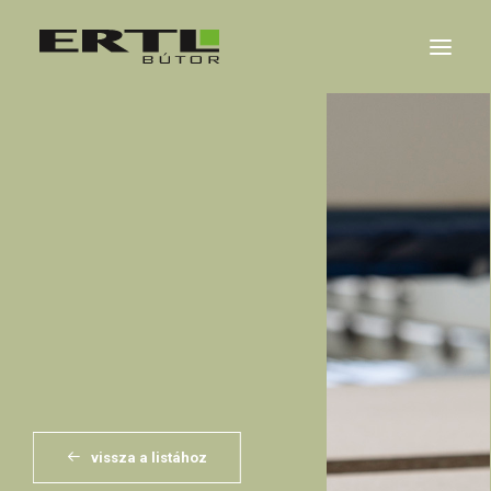
RÓLUNK
REFERENCIÁK
KARRIER
HÍREK
KAPCSOLAT
vissza a listához