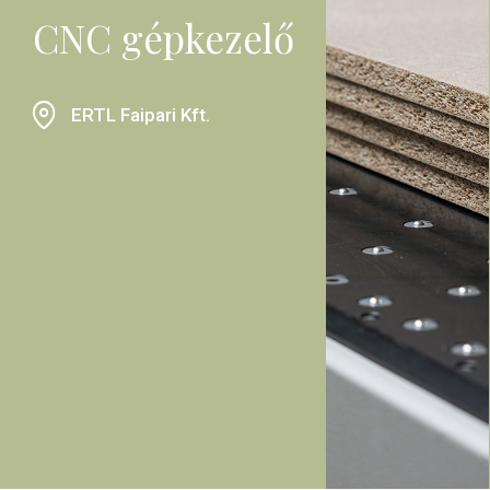
CNC gépkezelő
ERTL Faipari Kft.