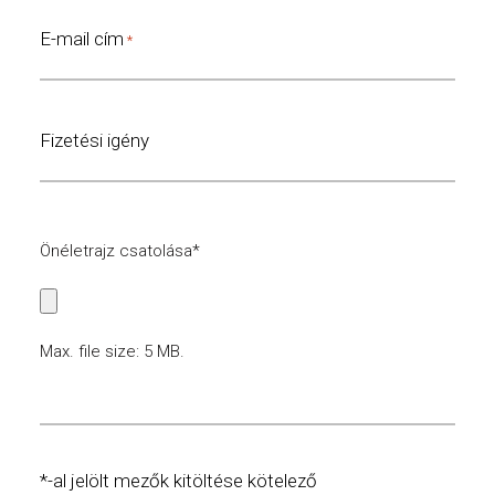
E-mail cím
*
Fizetési igény
Önéletrajz
Önéletrajz csatolása*
csatolása
*
Max. file size: 5 MB.
*-al jelölt mezők kitöltése kötelező