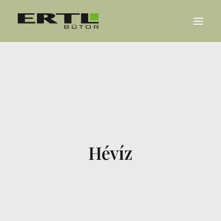
RÓLUNK
REFERENCIÁK
KARRIER
HÍREK
Hévíz
KAPCSOLAT
ENGLISH
DEUTSCH