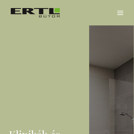
RÓLUNK
REFERENCIÁK
KARRIER
HÍREK
KAPCSOLAT
ENGLISH
DEUTSCH