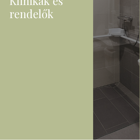
Klinikák és
rendelők