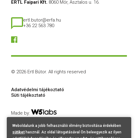
ERTL Faipari Kft.
8060 Mór, Asztalos u. 16.
ertl.butor@erfa.hu
+36 22 563 780
© 2026 Ertl Bútor.
All rights reserved
Adatvédelmi tájékoztató
Süti tájékoztató
Made by:
Weboldalunk a jobb felhasználói élmény biztosítása érdekében
sütiket
használ. Az oldal látogatásával Ön beleegyezik az ilyen