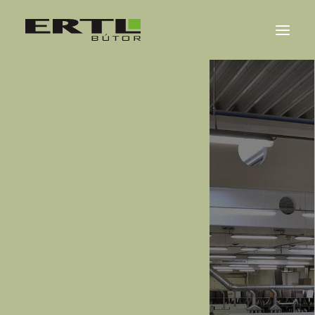
ÜBER UNS
REFERENZEN
NACHRICHTEN
KONTAKT
MAGYAR
ENGLISH