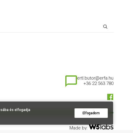
ertl.butor@erfa.hu
+36 22 563 780
ásába és elfogadja
Elfogadom
Made by: