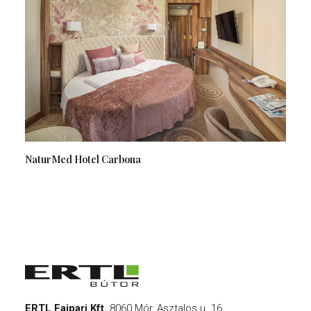
NaturMed Hotel Carbona
ERTL Faipari Kft.
8060 Mór, Asztalos u. 16.