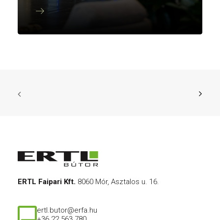
ERTL Faipari Kft.
8060 Mór, Asztalos u. 16.
ertl.butor@erfa.hu
+36 22 563 780