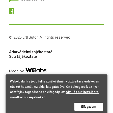
© 2026 Ertl Bútor.
All rights reserved
Adatvédelmi tájékoztató
Süti tájékoztató
Made by:
Weboldalunk a jobb felhasználói élmény biztosítása érdekében
sütiket
használ. Az oldal látogatásával Ön beleegyezik az ilyen
adatfájlok fogadásába és elfogadja az
adat- és sütikezelésre
vonatkozó irányelveket.
Elfogadom