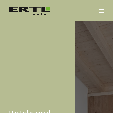
ÜBER UNS
REFERENZEN
NACHRICHTEN
KONTAKT
MAGYAR
ENGLISH