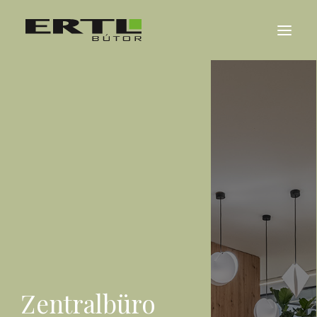
ÜBER UNS
REFERENZEN
NACHRICHTEN
KONTAKT
MAGYAR
ENGLISH
Zentralbüro