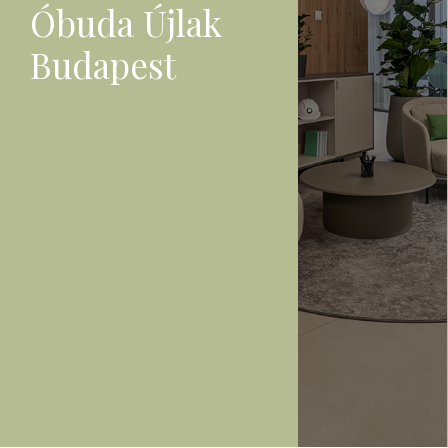
Óbuda Újlak
Budapest